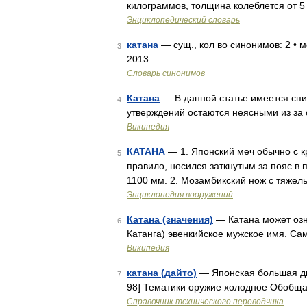
килограммов, толщина колеблется от 5
Энциклопедический словарь
катана
— сущ., кол во синонимов: 2 • м
3
2013 …
Словарь синонимов
Катана
— В данной статье имеется спи
4
утверждений остаются неясными из за 
Википедия
КАТАНА
— 1. Японский меч обычно с к
5
правило, носился заткнутым за пояс в 
1100 мм. 2. Мозамбикский нож с тяже
Энциклопедия вооружений
Катана (значения)
— Катана может озн
6
Катанга) эвенкийское мужское имя. Са
Википедия
катана (дайто)
— Японская большая дв
7
98] Тематики оружие холодное Обобщ
Справочник технического переводчика