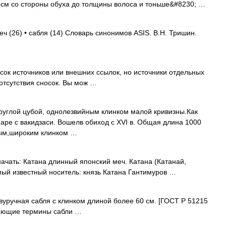
 см со стороны обуха до толщины волоса и тоньше&#8230; …
еч (26) • сабля (14) Словарь синонимов ASIS. В.Н. Тришин.
сок источников или внешних ссылок, но источники отдельных
отсутствия сносок. Вы мож …
руглой цубой, однолезвийным клинком малой кривизны.Как
паре с вакидзаси. Вошелв обиход с XVI в. Общая длина 1000
лым,широким клинком …
ачать: Катана длинный японский меч. Катана (Катанай,
мый известный носитель: князь Катана Гантимуров …
уручная сабля с клинком длиной более 60 см. [ГОСТ Р 51215
ающие термины сабли …