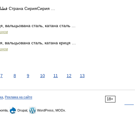
— Город Катана араб. قطنا‎‎ Страна СирияСирия …
я, вальцьована сталь, катана сталь …
инов
я, вальцьована сталь, катана криця …
инов
7
8
9
10
11
12
13
ка
,
Реклама на сайте
18+
omla,
Drupal,
WordPress, MODx.