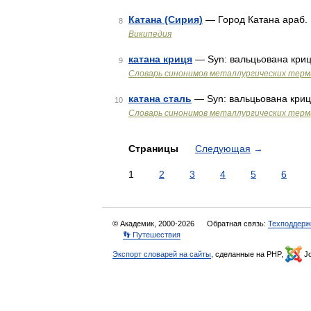
Катана (Сирия)
8
Википедия
катана криця
— Syn: вальцьована криц
9
Словарь синонимов металлургических терм
катана сталь
— Syn: вальцьована криц
10
Словарь синонимов металлургических терм
Страницы
Следующая
→
1
2
3
4
5
6
© Академик, 2000-2026
Обратная связь:
Техподдерж
👣 Путешествия
Экспорт словарей на сайты
, сделанные на PHP,
Jo